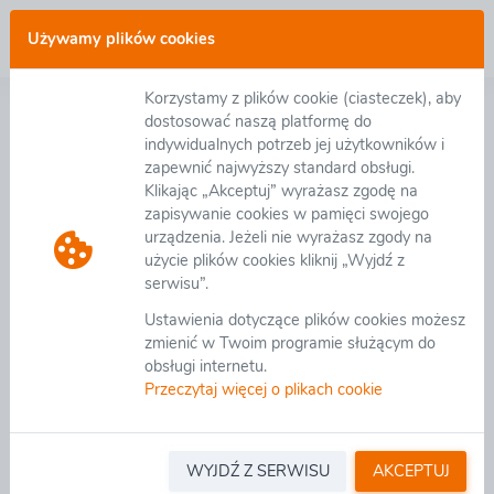
Zaloguj się
Używamy plików cookies
Korzystamy z plików cookie (ciasteczek), aby
Deklaracja dostępności
dostosować naszą platformę do
indywidualnych potrzeb jej użytkowników i
zapewnić najwyższy standard obsługi.
GK eB2B zobowiązuje się zapewnić dostępność
Klikając „Akceptuj” wyrażasz zgodę na
witryny internetowej
https://platforma.eb2b.com.pl
i
zapisywanie cookies w pamięci swojego
wszystkich innych subdomen budowanych na
urządzenia. Jeżeli nie wyrażasz zgody na
indywidualne potrzeby Klientów GK eB2B zgodnie z
użycie plików cookies kliknij „Wyjdź z
ustawą z dnia 4 kwietnia 2019 r. o dostępności
serwisu”.
cyfrowej stron internetowych i aplikacji mobilnych
Ustawienia dotyczące plików cookies możesz
podmiotów publicznych. Oświadczenie w sprawie
zmienić w Twoim programie służącym do
dostępności ma zastosowanie do witryny
obsługi internetu.
https://platforma.eb2b.com.pl
Przeczytaj więcej o plikach cookie
Data publikacji strony internetowej: 13.05.2013 r.
Data ostatniej istotnej aktualizacji: 28.11.2022 r.
Witryna internetowa jest zgodna z ustawą z dnia 4
WYJDŹ Z SERWISU
AKCEPTUJ
kwietnia 2019 r. o dostępności cyfrowej stron