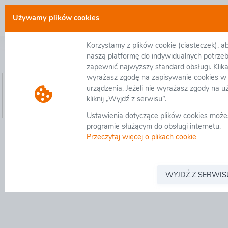
Zaloguj się
Używamy plików cookies
Korzystamy z plików cookie (ciasteczek), 
Logowanie
naszą platformę do indywidualnych potrzeb
zapewnić najwyższy standard obsługi. Klika
wyrażasz zgodę na zapisywanie cookies w
E-mail:
*
urządzenia. Jeżeli nie wyrażasz zgody na u
Hasło:
*
kliknij „Wyjdź z serwisu”.
Zapamiętaj mój e-mail do przyszłych logowań
Ustawienia dotyczące plików cookies moż
programie służącym do obsługi internetu.
Nie pamiętasz hasła?
Zarejestruj się
Zaloguj się z Google
Zaloguj się 
Przeczytaj więcej o plikach cookie
WYJDŹ Z SERWIS