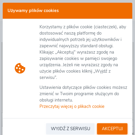
Zaloguj się
Używamy plików cookies
Korzystamy z plików cookie (ciasteczek), aby
Lista postępowań otwartych
dostosować naszą platformę do
indywidualnych potrzeb jej użytkowników i
zapewnić najwyższy standard obsługi.
Przejdź do postępowania
Klikając „Akceptuj” wyrażasz zgodę na
zapisywanie cookies w pamięci swojego
Zgłoś się do udziału w postępowaniu
urządzenia. Jeżeli nie wyrażasz zgody na
Ustawienia postępowania
użycie plików cookies kliknij „Wyjdź z
serwisu”.
Filtr dat
Ustawienia dotyczące plików cookies możesz
Wprowadzenie
zmienić w Twoim programie służącym do
Jak znaleźć postępowanie?
obsługi internetu.
Przeczytaj więcej o plikach cookie
Wyświetl dzisiejsze postępowania
Id
Numer ewidencyjny
Numer postępowania
Nazwa
WYJDŹ Z SERWISU
AKCEPTUJ
525415
AU-006496
OWA.D-3.2421.28.2026
Zaprojektowanie,
uzgodnienie i wykona