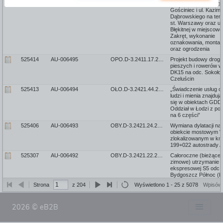
progów zwalniających 
Gościniec i ul. Kazimi
Dąbrowskiego na tere
st. Warszawy oraz ul.
Błękitnej w miejscowo
Zakręt, wykonanie
oznakowania, montaż 
oraz ogrodzenia
525414
AU-006495
OPO.D-3.2411.17.2026
Projekt budowy drogi 
pieszych i rowerów w
DK15 na odc. Sokoło
Czeluścin
525413
AU-006494
OŁO.D-3.2421.44.2026
„Świadczenie usług o
ludzi i mienia znajduj
się w obiektach GDD
Oddział w Łodzi z po
na 6 części”
525406
AU-006493
OBY.D-3.2421.24.2026
Wymiana dylatacji na
obiekcie mostowym 
zlokalizowanym w km
199+022 autostrady 
525307
AU-006492
OBY.D-3.2421.22.2026
Całoroczne (bieżące i
zimowe) utrzymanie d
ekspresowej S5 odc.
Bydgoszcz Północ (b
węzła) – węzeł Miele
Strona
z 204
Wyświetlono 1 - 25 z 5078
Wpisów 
(bez węzła) od km 4
do km 130+894 oraz d
ekspresowej S10e od
2026 © eB2B
węzeł Bydgoszcz Błon
węzłem) – węzeł
Bydgoszcz Południe 