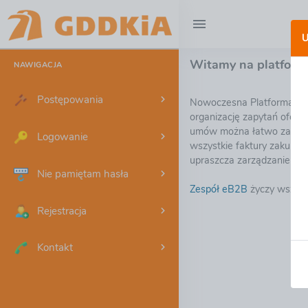
U
Witamy na platform
NAWIGACJA
Postępowania
Nowoczesna Platforma za
organizację zapytań ofert
umów można łatwo zarejes
Logowanie
wszystkie faktury zakupo
upraszcza zarządzanie d
Nie pamiętam hasła
Zespół eB2B
życzy wszyst
Rejestracja
Kontakt