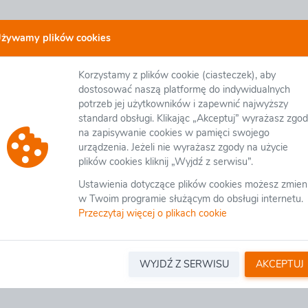
żywamy plików cookies
ie zakupowej eB2B
Korzystamy z plików cookie (ciasteczek), aby
dostosować naszą platformę do indywidualnych
kupowa eB2B wspomaga zarządzanie procesami zakupowymi począwsz
potrzeb jej użytkowników i zapewnić najwyższy
owych, aukcji i licytacji elektronicznych, zapewniając wymagane tryb
standard obsługi. Klikając „Akceptuj” wyrażasz zgo
trować podpisane umowy wraz z ich aneksami, w module EOD zarzą
na zapisywanie cookies w pamięci swojego
we. Platforma umożliwia ocenę dostaw i realizowanych umów wg dowo
urządzenia. Jeżeli nie wyrażasz zgody na użycie
okumentami.
Czytaj więcej...
plików cookies kliknij „Wyjdź z serwisu”.
Ustawienia dotyczące plików cookies możesz zmien
kim użytkownikom zadowolenia z systemu.
Zaloguj się
.
w Twoim programie służącym do obsługi internetu.
Przeczytaj więcej o plikach cookie
WYJDŹ Z SERWISU
AKCEPTUJ