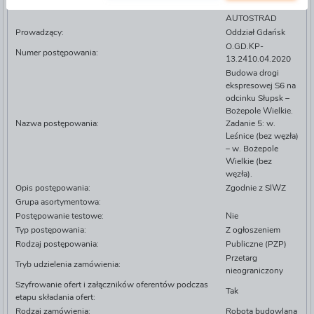
KRAJOWYCH I
AUTOSTRAD
Prowadzący:
Oddział Gdańsk
O.GD.KP-
Numer postępowania:
13.2410.04.2020
Budowa drogi
ekspresowej S6 na
odcinku Słupsk –
Bożepole Wielkie.
Nazwa postępowania:
Zadanie 5: w.
Leśnice (bez węzła)
– w. Bożepole
Wielkie (bez
węzła).
Opis postępowania:
Zgodnie z SIWZ
Grupa asortymentowa:
Postępowanie testowe:
Nie
Typ postępowania:
Z ogłoszeniem
Rodzaj postępowania:
Publiczne (PZP)
Przetarg
Tryb udzielenia zamówienia:
nieograniczony
Szyfrowanie ofert i załączników oferentów podczas
Tak
etapu składania ofert:
Rodzaj zamówienia:
Robota budowlana