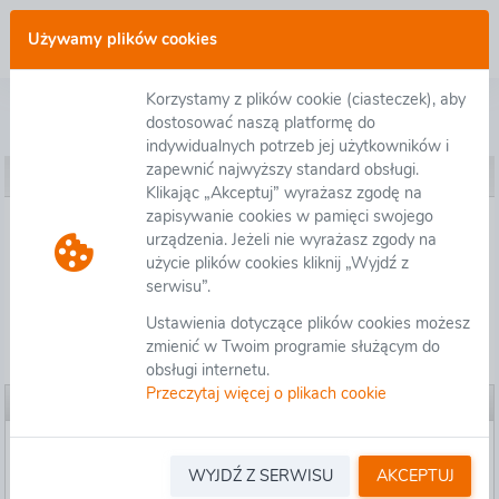
Zaloguj się
Używamy plików cookies
Korzystamy z plików cookie (ciasteczek), aby
Postępowanie O.GD.KP-13.2410.04.2020 - Budowa drogi ekspresowej S6 na odcinku Słupsk – Bożepole Wielkie. Zadanie 5: w. Leśnice (bez węzła) – w. Bożepole Wielkie (bez węzła).
dostosować naszą platformę do
indywidualnych potrzeb jej użytkowników i
zapewnić najwyższy standard obsługi.
Ustawienia postępowania
Klikając „Akceptuj” wyrażasz zgodę na
zapisywanie cookies w pamięci swojego
Ustawienia postępowania
urządzenia. Jeżeli nie wyrażasz zgody na
użycie plików cookies kliknij „Wyjdź z
serwisu”.
Załączniki organizatora
Ustawienia dotyczące plików cookies możesz
zmienić w Twoim programie służącym do
Pytania/Informacje
obsługi internetu.
Przeczytaj więcej o plikach cookie
Ustawienia postępowania
Informacje ogólne
GENERALNA
WYJDŹ Z SERWISU
AKCEPTUJ
DYREKCJA DRÓG
Organizator: