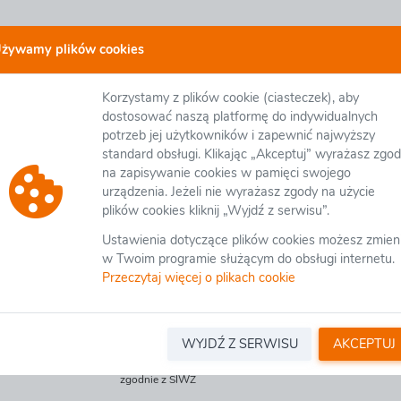
żywamy plików cookies
A.O.BY.D-3.2413.15.2020.26 - Studium Techniczno –
postępowań otwartych
Korzystamy z plików cookie (ciasteczek), aby
 Ekonomiczno – Środowiskowe z elementami Koncepcji Programowej w
dostosować naszą platformę do indywidualnych
edsięwzięcia pn.: „Budowa obwodnicy Kowalewa Pomorskiego w ciągu
potrzeb jej użytkowników i zapewnić najwyższy
standard obsługi. Klikając „Akceptuj” wyrażasz zgo
na zapisywanie cookies w pamięci swojego
urządzenia. Jeżeli nie wyrażasz zgody na użycie
ia
Załączniki organizatora
Pytania/Informacje
plików cookies kliknij „Wyjdź z serwisu”.
Ustawienia dotyczące plików cookies możesz zmien
w Twoim programie służącym do obsługi internetu.
Przeczytaj więcej o plikach cookie
GENERALNA DYREKCJA DRÓG KRAJOWYCH I AUTOST
Oddział Bydgoszcz
GDDKiA.O.BY.D-3.2413.15.2020.26
WYJDŹ Z SERWISU
AKCEPTUJ
Studium Techniczno – Ekonomiczno – Środowiskowe z elem
środowiskowych uwarunkowaniach dla przedsięwzięcia pn
zgodnie z SIWZ