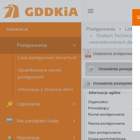
U
Postępowanie GDDKi
Postępowania
Lista 
NAWIGACJA
Studium Techniczno –
uwarunkowaniach dla prz
Postępowania
Ustawienia postępowania
Lista postępowań otwartych
Ustawienia postępowan
Opublikowane wyniki
postępowań
Ustawienia postępowania
Informacje z otwarcia ofert
Informacje ogólne
Organizator:
Logowanie
Prowadzący:
Numer postępowania:
Nie pamiętam hasła
Nazwa postępowania:
Opis postępowania:
Rejestracja
Grupa asortymentowa: