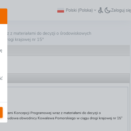
Polski (Polska)
Zaloguj się
 Ekonomiczno – Środowiskowe z elementami Koncepcj
raz z materiałami do decyzji o środowiskowych
 drogi krajowej nr 15"
dę
ić
RAD
entami Koncepcji Programowej wraz z materiałami do decyzji o
.: „Budowa obwodnicy Kowalewa Pomorskiego w ciągu drogi krajowej nr 15"