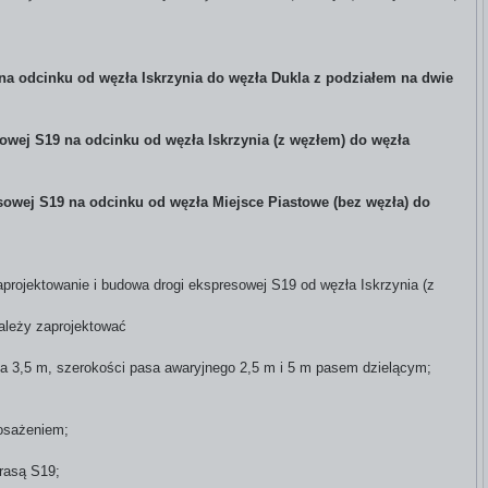
na odcinku od węzła Iskrzynia do węzła Dukla z podziałem na dwie
owej S19 na odcinku od węzła Iskrzynia (z węzłem) do węzła
sowej S19 na odcinku od węzła Miejsce Piastowe (bez węzła) do
rojektowanie i budowa drogi ekspresowej S19 od węzła Iskrzynia (z
należy zaprojektować
sa 3,5 m, szerokości pasa awaryjnego 2,5 m i 5 m pasem dzielącym;
osażeniem;
trasą S19;