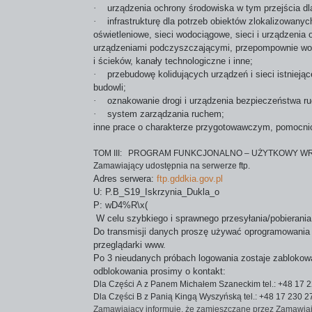
·
urządzenia ochrony środowiska w tym przejścia dla
·
infrastrukturę dla potrzeb obiektów zlokalizowanyc
oświetleniowe, sieci wodociągowe, sieci i urządzenia
urządzeniami podczyszczającymi, przepompownie w
i ścieków, kanały technologiczne i inne;
·
przebudowę kolidujących urządzeń i sieci istnieją
budowli;
·
oznakowanie drogi i urządzenia bezpieczeństwa r
·
system zarządzania ruchem;
inne prace o charakterze przygotowawczym, pomocni
TOM III: PROGRAM FUNKCJONALNO – UŻYTKOWY WRA
Zamawiający udostępnia na serwerze ftp.
Adres serwera:
ftp.gddkia.gov.pl
U: P.B_S19_Iskrzynia_Dukla_o
P: wD4%R\x(
W celu szybkiego i sprawnego przesyłania/pobieran
Do transmisji danych proszę używać oprogramowania do
przeglądarki www.
Po 3 nieudanych próbach logowania zostaje zablokowa
odblokowania prosimy o kontakt:
Dla Części A z Panem Michałem Szaneckim
tel.: +48 17
Dla Części B z Panią Kingą Wyszyńską
tel.: +48 17
230 2
Zamawiający informuje, że zamieszczane przez Zamawiają