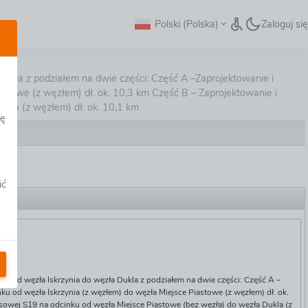
Polski (Polska)
Zaloguj się
presowej S19 na odcinku od węzła Iskrzynia do węzł
ukla z podziałem na dwie części: Część A –Zaprojektowanie i
stowe (z węzłem) dł. ok. 10,3 km Część B – Zaprojektowanie i
kla (z węzłem) dł. ok. 10,1 km
dę
ić
RAD
 węzła Iskrzynia do węzła Dukla z podziałem na dwie części: Część A –
u od węzła Iskrzynia (z węzłem) do węzła Miejsce Piastowe (z węzłem) dł. ok.