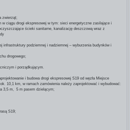
 zwierząt;
h w ciągu drogi ekspresowej w tym: sieci energetyczne zasilające i
 oczyszczające ścieki sanitarne, kanalizację deszczową wraz z
ody
cej infrastruktury podziemnej i nadziemnej – wyburzenia budynków i
uchu drogowego;
cniczym i porządkującym.
projektowanie i budowa drogi ekspresowej S19 od węzła Miejsce
ł. ok. 10,1 km, w ramach zamówienia należy zaprojektować i wybudować:
asa 3,5 m, 5 m pasem dzielącym;
trasą S19;