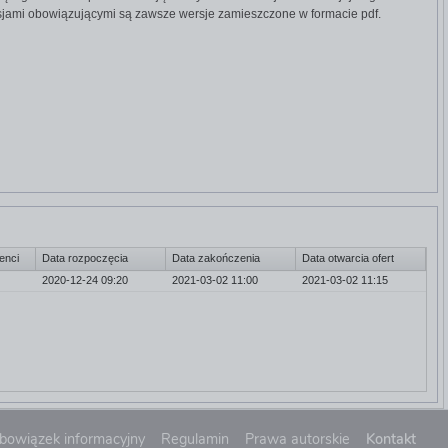
rsjami obowiązującymi są zawsze wersje zamieszczone w formacie pdf.
enci
Data rozpoczęcia
Data zakończenia
Data otwarcia ofert
2020-12-24 09:20
2021-03-02 11:00
Nie
2021-03-02 11:15
bowiązek informacyjny
Regulamin
Prawa autorskie
Kontakt