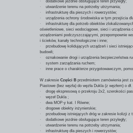
·
dodatkowe jezdnie obsługujące teren przyległy;
·
utwardzenie terenu na potrzeby utrzymania;
·
infrastrukturę dla pieszych i rowerzystów;
·
urządzenia ochrony środowiska w tym przejścia dla
·
infrastrukturę dla potrzeb obiektów zlokalizowanyc
oświetleniowe, sieci wodociągowe, sieci i urządzenia
urządzeniami podczyszczającymi, przepompownie w
i ścieków, kanały technologiczne i inne;
·
przebudowę kolidujących urządzeń i sieci istnieją
budowli;
·
oznakowanie drogi i urządzenia bezpieczeństwa r
·
system zarządzania ruchem;
·
inne prace o charakterze przygotowawczym, pomo
W zakresie
Części B
przedmiotem zamówienia jest za
Piastowe (bez węzła) do węzła Dukla (z węzłem) o d
·
drogę ekspresową o przekroju 2x2, szerokości p
·
węzeł Dukla ;
·
dwa MOP-y kat. I Równe;
·
drogowe obiekty inżynierskie;
·
przebudowę istniejących dróg w zakresie kolizji z 
·
dodatkowe jezdnie obsługujące teren przyległy;
·
utwardzenie terenu na potrzeby utrzymania;
·
infrastrukturę dla pieszych i rowerzystów;