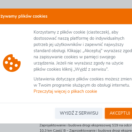
żywamy plików cookies
-3.2410.2.2020 - Zaprojektowanie i budowa drogi eks
postępowań otwartych
Korzystamy z plików cookie (ciasteczek), aby
dowa drogi ekspresowej S19 na odcinku od węzła Iskrzynia do węzła D
dostosować naszą platformę do indywidualnych
 S19 na odcinku od węzła Iskrzynia (z węzłem) do węzła Miejsce Pia
potrzeb jej użytkowników i zapewnić najwyższy
j S19 na odcinku od węzła Miejsce Piastowe (bez węzła) do węzła Du
standard obsługi. Klikając „Akceptuj” wyrażasz zgo
na zapisywanie cookies w pamięci swojego
urządzenia. Jeżeli nie wyrażasz zgody na użycie
plików cookies kliknij „Wyjdź z serwisu”.
ia
Załączniki organizatora
Pytania/Informacje
Ustawienia dotyczące plików cookies możesz zmien
w Twoim programie służącym do obsługi internetu.
Przeczytaj więcej o plikach cookie
GENERALNA DYREKCJA DRÓG KRAJOWYCH I AUTOST
Oddział Rzeszów
WYJDŹ Z SERWISU
AKCEPTUJ
O.RZ.D-3.2410.2.2020
Zaprojektowanie i budowa drogi ekspresowej S19 na odcinku od
Zaprojektowanie i budowa drogi ekspresowej S19 na odcink
10,3 km Część B – Zaprojektowanie i budowa drogi ekspresowej S19 na odcinku od węzła Miejsce Piastowe (bez węzła) do węzła Dukla (z