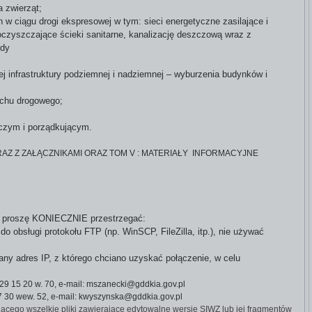
 zwierząt;
h w ciągu drogi ekspresowej w tym: sieci energetyczne zasilające i
 oczyszczające ścieki sanitarne, kanalizację deszczową wraz z
ody
cej infrastruktury podziemnej i nadziemnej – wyburzenia budynków i
uchu drogowego;
czym i porządkującym.
Z Z ZAŁĄCZNIKAMI ORAZ TOM V : MATERIAŁY INFORMACYJNE
ia proszę KONIECZNIE przestrzegać:
 obsługi protokołu FTP (np. WinSCP, FileZilla, itp.), nie używać
ny adres IP, z którego chciano uzyskać połączenie, w celu
 229 15 20 w. 70, e-mail: mszanecki@gddkia.gov.pl
7 30 wew. 52
, e-mail: kwyszynska@gddkia.gov.pl
cego wszelkie pliki zawierające edytowalne wersje SIWZ lub jej fragmentów