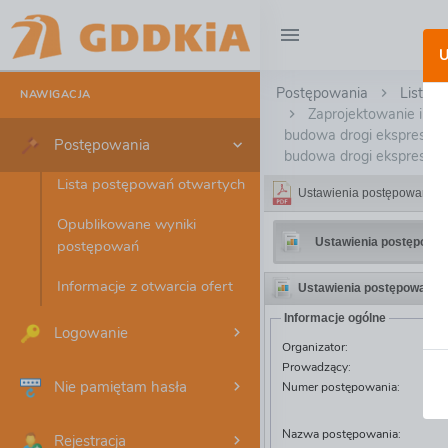
U
Postępowanie O.RZ.D
Postępowania
Lista 
NAWIGACJA
Zaprojektowanie i bu
budowa drogi ekspresowej
Postępowania
budowa drogi ekspresowe
Lista postępowań otwartych
Ustawienia postępowania
Opublikowane wyniki
Ustawienia postępowan
postępowań
Informacje z otwarcia ofert
Ustawienia postępowania
Informacje ogólne
Logowanie
Organizator:
Prowadzący:
Nie pamiętam hasła
Numer postępowania:
Nazwa postępowania:
Rejestracja