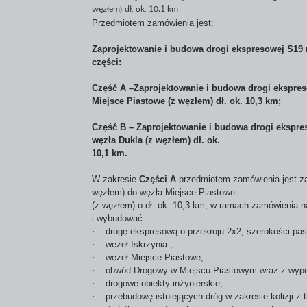
węzłem) dł. ok. 10,1 km
Przedmiotem zamówienia jest:
Zaprojektowanie i budowa drogi ekspresowej S19 
części:
Część A –Zaprojektowanie i budowa drogi ekspres
Miejsce Piastowe (z węzłem) dł. ok. 10,3 km;
Część B – Zaprojektowanie i budowa drogi ekspre
węzła Dukla (z węzłem) dł. ok.
10,1 km.
W zakresie
Części A
przedmiotem zamówienia jest zap
węzłem) do węzła Miejsce Piastowe
(z węzłem) o dł. ok. 10,3 km, w ramach zamówienia 
i wybudować:
·
drogę ekspresową o przekroju 2x2, szerokości pa
·
węzeł Iskrzynia ;
·
węzeł Miejsce Piastowe;
·
obwód Drogowy w Miejscu Piastowym wraz z wyp
·
drogowe obiekty inżynierskie;
·
przebudowę istniejących dróg w zakresie kolizji z 