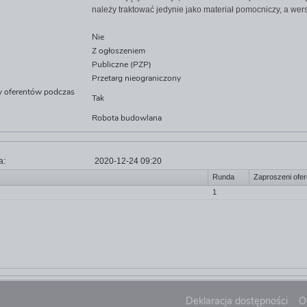
należy traktować jedynie jako materiał pomocniczy, a we
Nie
Z ogłoszeniem
Publiczne (PZP)
Przetarg nieograniczony
ów oferentów podczas
Tak
Robota budowlana
a:
2020-12-24 09:20
Runda
Zaproszeni ofer
1
Deklaracja dostępności
O