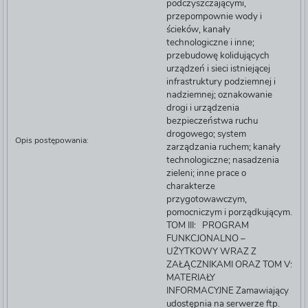
podczyszczającymi,
przepompownie wody i
ścieków, kanały
technologiczne i inne;
przebudowę kolidujących
urządzeń i sieci istniejącej
infrastruktury podziemnej i
nadziemnej; oznakowanie
drogi i urządzenia
bezpieczeństwa ruchu
drogowego; system
Opis postępowania:
zarządzania ruchem; kanały
technologiczne; nasadzenia
zieleni; inne prace o
charakterze
przygotowawczym,
pomocniczym i porządkującym.
TOM III: PROGRAM
FUNKCJONALNO –
UŻYTKOWY WRAZ Z
ZAŁĄCZNIKAMI ORAZ TOM V:
MATERIAŁY
INFORMACYJNE Zamawiający
udostępnia na serwerze ftp.