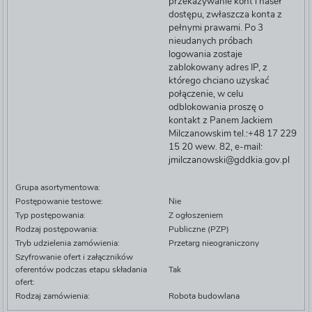
przekazywanie kont i haseł
dostępu, zwłaszcza konta z
pełnymi prawami. Po 3
nieudanych próbach
logowania zostaje
zablokowany adres IP, z
którego chciano uzyskać
połączenie, w celu
odblokowania proszę o
kontakt z Panem Jackiem
Milczanowskim tel.:+48 17 229
15 20 wew. 82, e-mail:
jmilczanowski@gddkia.gov.pl
Grupa asortymentowa:
Postępowanie testowe:
Nie
Typ postępowania:
Z ogłoszeniem
Rodzaj postępowania:
Publiczne (PZP)
Tryb udzielenia zamówienia:
Przetarg nieograniczony
Szyfrowanie ofert i załączników
oferentów podczas etapu składania
Tak
ofert:
Rodzaj zamówienia:
Robota budowlana