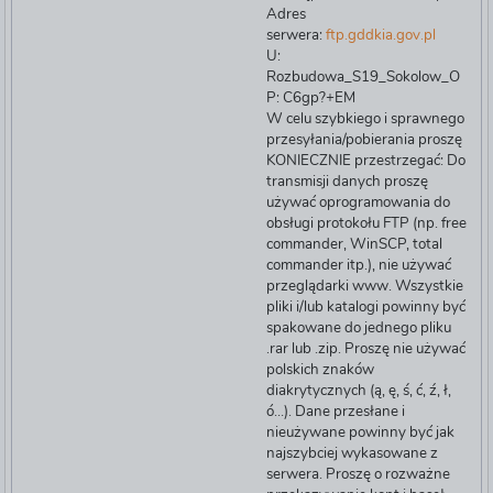
Adres
serwera:
ftp.gddkia.gov.pl
U:
Rozbudowa_S19_Sokolow_O
P: C6gp?+EM
W celu szybkiego i sprawnego
przesyłania/pobierania proszę
KONIECZNIE przestrzegać: Do
transmisji danych proszę
używać oprogramowania do
obsługi protokołu FTP (np. free
commander, WinSCP, total
commander itp.), nie używać
przeglądarki www. Wszystkie
pliki i/lub katalogi powinny być
spakowane do jednego pliku
.rar lub .zip. Proszę nie używać
polskich znaków
diakrytycznych (ą, ę, ś, ć, ź, ł,
ó…). Dane przesłane i
nieużywane powinny być jak
najszybciej wykasowane z
serwera. Proszę o rozważne