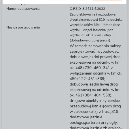
Prowadzący:
Oddział Rzeszów
Numer postępowania:
O.RZ.D-3.2411.4.2022
Zaprojektowanie i rozbudowa
drogi ekspresowej S19 na odcinku
węzeł Sokołów Młp. Północ (bez
Nazwa postępowania:
węzła) - węzeł Jasionka (bez
węzła), dł. ok. 15 km - etap II
(dobudowa drugiej jezdni)
W ramach zamówienia należy
zaprojektować i wybudować:
dobudowę jezdni prawej drogi
ekspresowej na odcinku w km
ok. 448+730÷460+341 z
wyłączeniem odcinka w km ok.
450+122÷451+369;
dobudowę jezdni lewej drogi
ekspresowej na odcinku w km
ok. 461+084÷464+558;
drogowe obiekty inżynierskie;
przebudowę istniejących dróg
w zakresie kolizji z trasą S19;
dodatkowe jezdnie
obsługujące teren przyległy;
dodatkową jezdnię zbierająco–