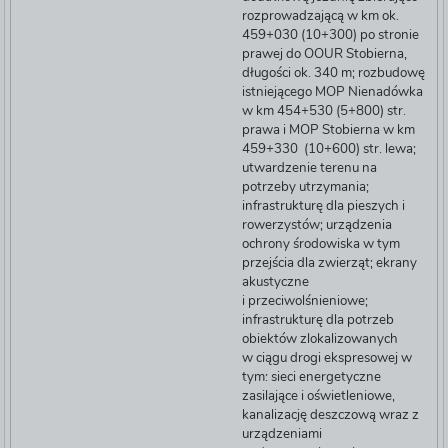
rozprowadzającą w km ok.
459+030 (10+300) po stronie
prawej do OOUR Stobierna,
długości ok. 340 m; rozbudowę
istniejącego MOP Nienadówka
w km 454+530 (5+800) str.
prawa i MOP Stobierna w km
459+330 (10+600) str. lewa;
utwardzenie terenu na
potrzeby utrzymania;
infrastrukturę dla pieszych i
rowerzystów; urządzenia
ochrony środowiska w tym
przejścia dla zwierząt; ekrany
akustyczne
i przeciwolśnieniowe;
infrastrukturę dla potrzeb
obiektów zlokalizowanych
w ciągu drogi ekspresowej w
tym: sieci energetyczne
zasilające i oświetleniowe,
kanalizację deszczową wraz z
urządzeniami