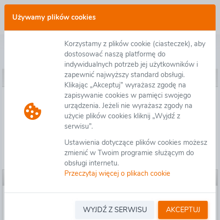
Zaloguj się
Używamy plików cookies
Korzystamy z plików cookie (ciasteczek), aby
Postępowanie O.RZ.D-3.2411.4.2022 - Zaprojektowanie i rozbudowa drogi ekspresowej S19 na odcinku węzeł Sokołów Młp. Północ (bez węzła) - węzeł Jasionka (bez węzła), dł. ok. 15 km - etap II (dobudowa drugiej jezdni)
dostosować naszą platformę do
indywidualnych potrzeb jej użytkowników i
zapewnić najwyższy standard obsługi.
Ustawienia postępowania
Klikając „Akceptuj” wyrażasz zgodę na
zapisywanie cookies w pamięci swojego
Ustawienia postępowania
urządzenia. Jeżeli nie wyrażasz zgody na
użycie plików cookies kliknij „Wyjdź z
serwisu”.
Załączniki organizatora
Ustawienia dotyczące plików cookies możesz
zmienić w Twoim programie służącym do
Pytania/Informacje
obsługi internetu.
Przeczytaj więcej o plikach cookie
Ustawienia postępowania
Informacje ogólne
GENERALNA DYREKCJA DRÓG
WYJDŹ Z SERWISU
AKCEPTUJ
Organizator:
KRAJOWYCH I AUTOSTRAD