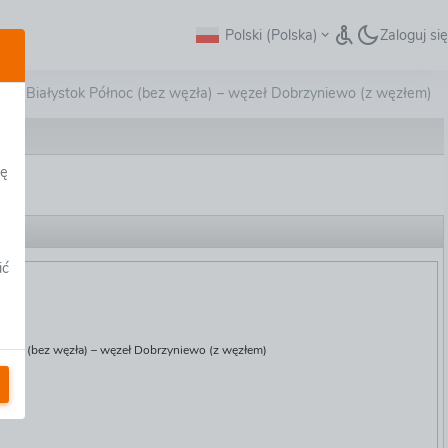
Polski (Polska)
Zaloguj się
ęzeł Białystok Północ (bez węzła) – węzeł Dobrzyniewo (z węzłem)
dę
ić
RAD
ółnoc (bez węzła) – węzeł Dobrzyniewo (z węzłem)