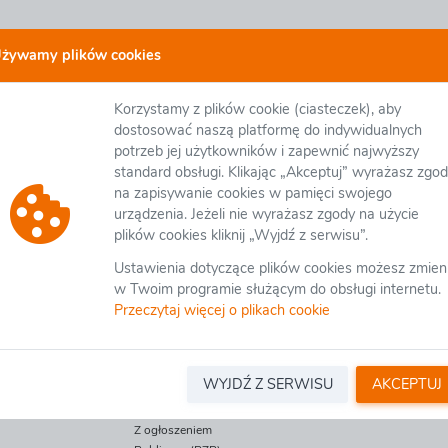
żywamy plików cookies
 postępowań otwartych
Projekt i budowa drogi S19 na odcinku: w
Korzystamy z plików cookie (ciasteczek), aby
dostosować naszą platformę do indywidualnych
tępowaniu
Ustawienia postępowania
potrzeb jej użytkowników i zapewnić najwyższy
standard obsługi. Klikając „Akceptuj” wyrażasz zgo
ia
Załączniki organizatora
Pytania/Informacje
na zapisywanie cookies w pamięci swojego
urządzenia. Jeżeli nie wyrażasz zgody na użycie
plików cookies kliknij „Wyjdź z serwisu”.
Ustawienia dotyczące plików cookies możesz zmien
w Twoim programie służącym do obsługi internetu.
GENERALNA DYREKCJA DRÓG KRAJOWYCH I AUTOST
Przeczytaj więcej o plikach cookie
Oddział Białystok
O/BI.D-3.2410.3.2023
Projekt i budowa drogi S19 na odcinku: węzeł Białystok P
Zgodnie z SIWZ
WYJDŹ Z SERWISU
AKCEPTUJ
Nie
Z ogłoszeniem