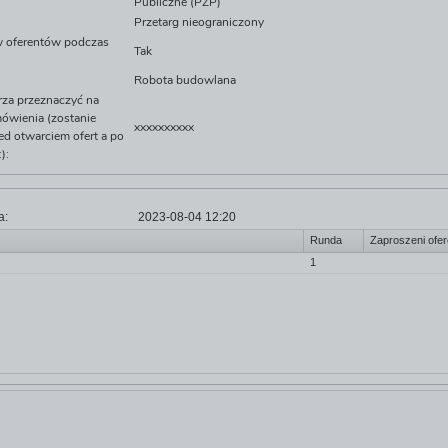
Publiczne (PZP)
Przetarg nieograniczony
ów oferentów podczas
Tak
Robota budowlana
rza przeznaczyć na
ówienia (zostanie
xxxxxxxxxx
d otwarciem ofert a po
):
a:
2023-08-04 12:20
Runda
Zaproszeni ofer
1