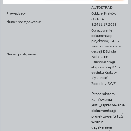
KRAJOWYCH I
AUTOSTRAD
Prowadzący:
Oddział Kraków
O.KR.D-
Numer postępowania:
3.2411.17.2023
Opracowanie
dokumentacji
projektowej STEŚ
wraz z uzyskaniem
decyzji DŚU dla
Nazwa postępowania:
zadania pn.:
„Budowa drogi
ekspresowej S7 na
odcinku Kraków -
Myślenice”
Zgodnie z SWZ
Przedmiotem
zamówienia
jest:
„Opracowanie
dokumentacji
projektowej STEŚ
wraz z
uzyskaniem