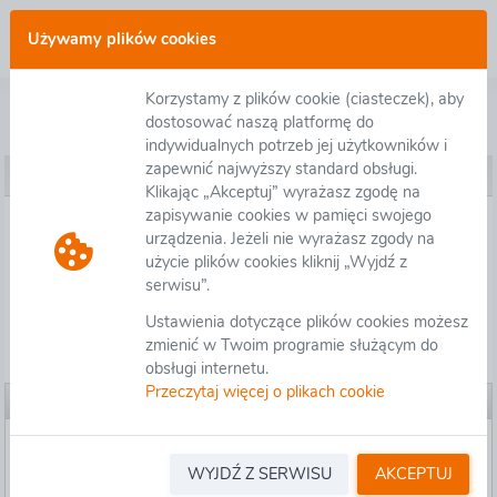
Zaloguj się
Używamy plików cookies
Korzystamy z plików cookie (ciasteczek), aby
Postępowanie O.KR.D-3.2411.17.2023 - Opracowanie dokumentacji projektowej STEŚ wraz z uzyskaniem decyzji DŚU dla zadania pn.: „Budowa drogi ekspresowej S7 na odcinku Kraków - Myślenice”
dostosować naszą platformę do
indywidualnych potrzeb jej użytkowników i
zapewnić najwyższy standard obsługi.
Ustawienia postępowania
Klikając „Akceptuj” wyrażasz zgodę na
zapisywanie cookies w pamięci swojego
Ustawienia postępowania
urządzenia. Jeżeli nie wyrażasz zgody na
użycie plików cookies kliknij „Wyjdź z
serwisu”.
Załączniki organizatora
Ustawienia dotyczące plików cookies możesz
zmienić w Twoim programie służącym do
Pytania/Informacje
obsługi internetu.
Przeczytaj więcej o plikach cookie
Ustawienia postępowania
Informacje ogólne
GENERALNA
WYJDŹ Z SERWISU
AKCEPTUJ
DYREKCJA DRÓG
Organizator: