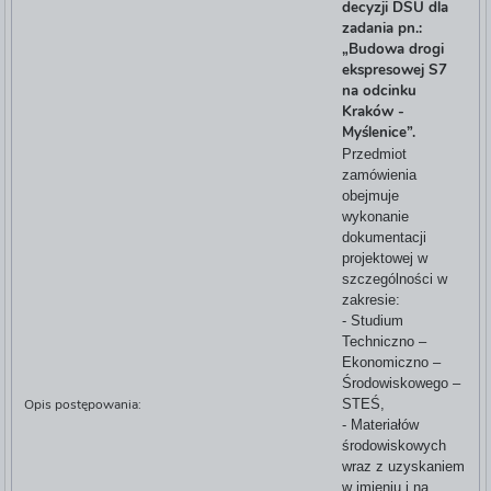
decyzji DŚU dla
zadania pn.:
„Budowa drogi
ekspresowej S7
na odcinku
Kraków -
Myślenice”.
Przedmiot
zamówienia
obejmuje
wykonanie
dokumentacji
projektowej
w
szczególności w
zakresie:
-
Studium
Techniczno –
Ekonomiczno –
Środowiskowego –
Opis postępowania:
STEŚ,
- Materiałów
środowiskowych
wraz z uzyskaniem
w imieniu i na