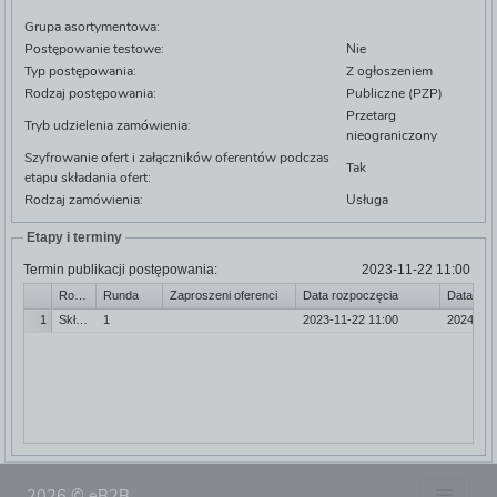
Grupa asortymentowa:
Postępowanie testowe:
Nie
Typ postępowania:
Z ogłoszeniem
Rodzaj postępowania:
Publiczne (PZP)
Przetarg
Tryb udzielenia zamówienia:
nieograniczony
Szyfrowanie ofert i załączników oferentów podczas
Tak
etapu składania ofert:
Rodzaj zamówienia:
Usługa
Etapy i terminy
Termin publikacji postępowania:
2023-11-22 11:00
Rodzaj etapu
Runda
Zaproszeni oferenci
Data rozpoczęcia
Data zak
1
Składanie ofert
1
2023-11-22 11:00
2024-01-
2026 © eB2B