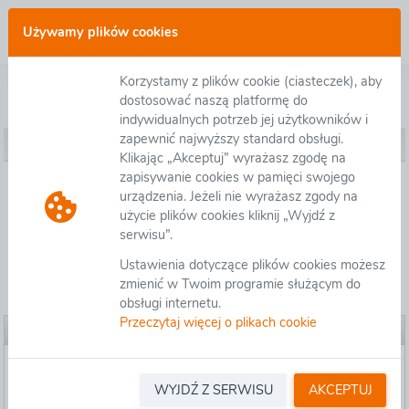
Zaloguj się
Używamy plików cookies
Korzystamy z plików cookie (ciasteczek), aby
Postępowanie O/OL.D-3.2411.24.2022 - Budowa drogi S16 Olsztyn (S51) – Ełk (S61) odcinek Olsztyn – Biskupiec (budowa drugiej jezdni) odcinek Olsztyn Wschód – Barczewo
dostosować naszą platformę do
indywidualnych potrzeb jej użytkowników i
zapewnić najwyższy standard obsługi.
Ustawienia postępowania
Klikając „Akceptuj” wyrażasz zgodę na
zapisywanie cookies w pamięci swojego
Ustawienia postępowania
urządzenia. Jeżeli nie wyrażasz zgody na
użycie plików cookies kliknij „Wyjdź z
serwisu”.
Załączniki organizatora
Ustawienia dotyczące plików cookies możesz
zmienić w Twoim programie służącym do
Pytania/Informacje
obsługi internetu.
Przeczytaj więcej o plikach cookie
Ustawienia postępowania
Informacje ogólne
GENERALNA DYREKCJA DRÓG
WYJDŹ Z SERWISU
AKCEPTUJ
Organizator:
KRAJOWYCH I AUTOSTRAD