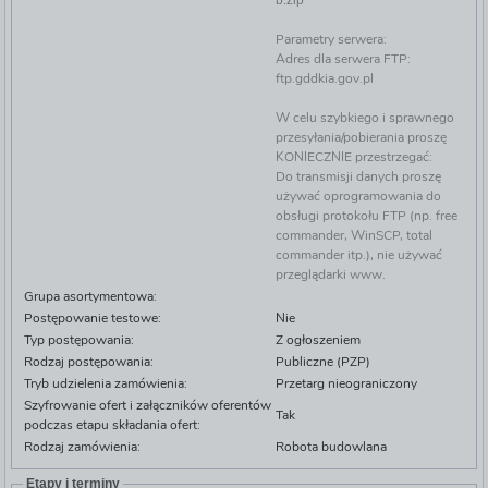
b.zip
Parametry serwera:
Adres dla serwera FTP:
ftp.gddkia.gov.pl
W celu szybkiego i sprawnego
przesyłania/pobierania proszę
KONIECZNIE przestrzegać:
Do transmisji danych proszę
używać oprogramowania do
obsługi protokołu FTP (np. free
commander, WinSCP, total
commander itp.), nie używać
przeglądarki www.
Grupa asortymentowa:
Postępowanie testowe:
Nie
Typ postępowania:
Z ogłoszeniem
Rodzaj postępowania:
Publiczne (PZP)
Tryb udzielenia zamówienia:
Przetarg nieograniczony
Szyfrowanie ofert i załączników oferentów
Tak
podczas etapu składania ofert:
Rodzaj zamówienia:
Robota budowlana
Etapy i terminy