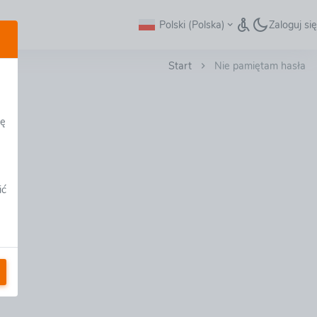
Polski (Polska)
Zaloguj się
Start
Nie pamiętam hasła
dę
ić