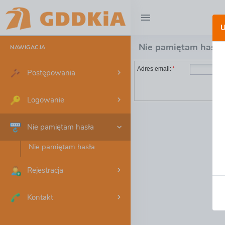
U
Nie pamiętam hasła
NAWIGACJA
Adres email:
*
Postępowania
Logowanie
Nie pamiętam hasła
Nie pamiętam hasła
Rejestracja
Kontakt